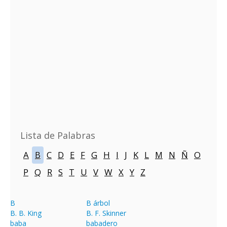
Lista de Palabras
A
B
C
D
E
F
G
H
I
J
K
L
M
N
Ñ
O
P
Q
R
S
T
U
V
W
X
Y
Z
B
B árbol
B. B. King
B. F. Skinner
baba
babadero