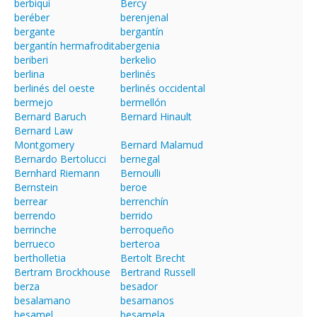
berbiquí
Bercy
beréber
berenjenal
bergante
bergantín
bergantín hermafrodita
bergenia
beriberi
berkelio
berlina
berlinés
berlinés del oeste
berlinés occidental
bermejo
bermellón
Bernard Baruch
Bernard Hinault
Bernard Law
Montgomery
Bernard Malamud
Bernardo Bertolucci
bernegal
Bernhard Riemann
Bernoulli
Bernstein
beroe
berrear
berrenchín
berrendo
berrido
berrinche
berroqueño
berrueco
berteroa
bertholletia
Bertolt Brecht
Bertram Brockhouse
Bertrand Russell
berza
besador
besalamano
besamanos
besamel
besamela