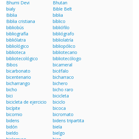
Bhumi Devi
Bhutan
bialy
Bible Belt
Biblia
biblia
Biblia cristiana
bíblico
bibliobús
bibliófilo
bibliografía
bibliógrafo
bibliólatra
bibliolatría
bibliológico
bibliopólico
biblioteca
bibliotecario
bibliotecológico
bibliotecólogo
Bibos
bicameral
bicarbonato
bicéfalo
bicentenario
bicharraco
bicharrango
bichero
bicho
bicho raro
bici
bicicleta
bicicleta de ejercicio
biciclo
bicípite
bicoca
bicornio
bicromato
bidens
bidens tripartita
bidón
biela
bieldo
bielgo