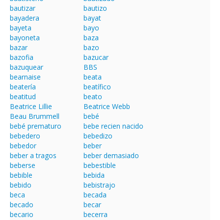
bautizar
bautizo
bayadera
bayat
bayeta
bayo
bayoneta
baza
bazar
bazo
bazofia
bazucar
bazuquear
BBS
bearnaise
beata
beatería
beatífico
beatitud
beato
Beatrice Lillie
Beatrice Webb
Beau Brummell
bebé
bebé prematuro
bebe recien nacido
bebedero
bebedizo
bebedor
beber
beber a tragos
beber demasiado
beberse
bebestible
bebible
bebida
bebido
bebistrajo
beca
becada
becado
becar
becario
becerra