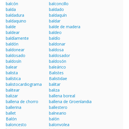
balcón
balconcillo
balda
baldado
baldadura
baldaquín
baldaquino
baldar
balde
balde de madera
baldear
baldeo
baldíamente
baldío
baldón
baldonar
baldonear
baldosa
baldosado
baldosador
baldosín
baldosón
balear
baleárico
balista
Balistes
balística
Balistidae
balistocardiograma
balitar
balitear
baliza
balizar
ballena boreal
ballena de chorro
ballena de Groenlandia
ballerina
ballestero
ballet
balneario
Balón
balón
baloncesto
balonvolea