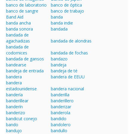
banco de laboratorio
banco de óptica
banco de sangre
banco de trabajo
Band Aid
banda
banda ancha
banda indie
banda sonora
bandada
bandada de
agachadizas
bandada de alondras
bandada de
codornices
bandada de fochas
bandada de gansos
bandazo
bandearse
bandeja
bandeja de entrada
bandeja de té
bandera
bandera de EEUU
bandera
estadounidense
bandera nacional
bandería
banderilla
banderillear
banderillero
banderín
banderizar
banderizo
banderola
bandicut conejo
bandido
bando
bandolero
bandujo
bandullo