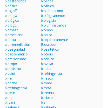
bioestadística
bioética
biofísica
biofísico
biografía
biolaboratorio
biología
biológicamente
biológico
biologista
biólogo
bioluminiscencia
biomasa
biombo
biomedicina
biónico
biopsia
bioquímicamente
biorremediación
Bioscope
bioseguridad
biosintético
biosistemático
bioterio
bioterrorismo
biotípico
biotopo
biovular
bipedismo
bipolar
biquini
birefringencia
birlar
birlesco
birlocha
birome
birrefringencia
birreta
birrete
birretina
birria
birrioso
biryani
bis
bisabuela
bisabuelo