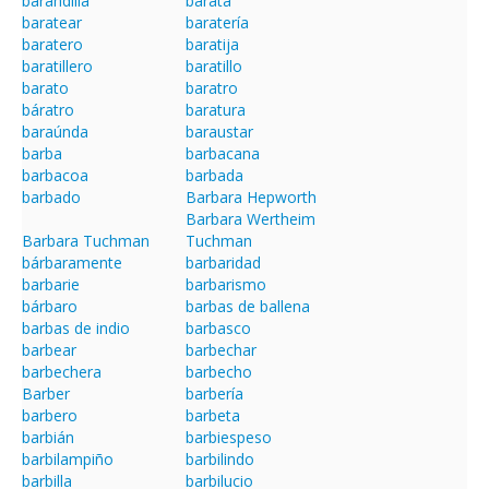
barandilla
barata
baratear
baratería
baratero
baratija
baratillero
baratillo
barato
baratro
báratro
baratura
baraúnda
baraustar
barba
barbacana
barbacoa
barbada
barbado
Barbara Hepworth
Barbara Wertheim
Barbara Tuchman
Tuchman
bárbaramente
barbaridad
barbarie
barbarismo
bárbaro
barbas de ballena
barbas de indio
barbasco
barbear
barbechar
barbechera
barbecho
Barber
barbería
barbero
barbeta
barbián
barbiespeso
barbilampiño
barbilindo
barbilla
barbilucio