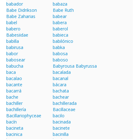
babador
babaza
Babe Didrikson
Babe Ruth
Babe Zaharias
babear
babel
babera
babero
baberol
Babesiidae
babieca
babilla
babilónico
babirusa
babka
babor
babosa
babosear
baboso
babucha
Babyrousa Babyrussa
baca
bacalada
bacalao
bacanal
bacante
bácara
bacarrá
bachata
bache
bachear
bachiller
bachillerada
bachillería
Bacillaceae
Bacillariophyceae
bacilo
bacín
bacinada
bacineta
bacinete
bacinica
bacinilla