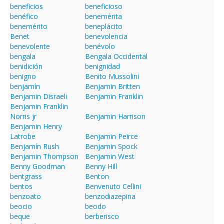
beneficios
beneficioso
benéfico
benemérita
benemérito
beneplácito
Benet
benevolencia
benevolente
benévolo
bengala
Bengala Occidental
benidición
benignidad
benigno
Benito Mussolini
benjamín
Benjamin Britten
Benjamin Disraeli
Benjamin Franklin
Benjamin Franklin
Norris jr
Benjamin Harrison
Benjamin Henry
Latrobe
Benjamin Peirce
Benjamín Rush
Benjamin Spock
Benjamin Thompson
Benjamin West
Benny Goodman
Benny Hill
bentgrass
Benton
bentos
Benvenuto Cellini
benzoato
benzodiazepina
beocio
beodo
beque
berberisco