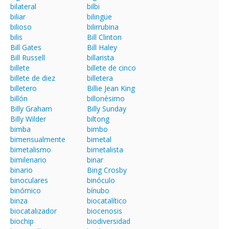
bilateral
bilbi
biliar
bilingüe
bilioso
bilirrubina
bilis
Bill Clinton
Bill Gates
Bill Haley
Bill Russell
billarista
billete
billete de cinco
billete de diez
billetera
billetero
Billie Jean King
billón
billonésimo
Billy Graham
Billy Sunday
Billy Wilder
biltong
bimba
bimbo
bimensualmente
bimetal
bimetalismo
bimetalista
bimilenario
binar
binario
Bing Crosby
binoculares
binóculo
binómico
bínubo
binza
biocatalítico
biocatalizador
biocenosis
biochip
biodiversidad