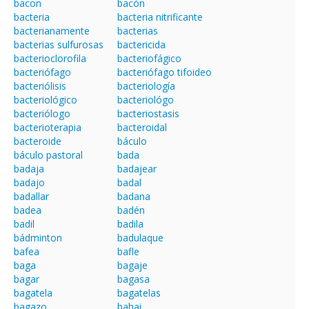
bacon
bacón
bacteria
bacteria nitrificante
bacterianamente
bacterias
bacterias sulfurosas
bactericida
bacterioclorofila
bacteriofágico
bacteriófago
bacteriófago tifoideo
bacteriólisis
bacteriología
bacteriológico
bacteriológo
bacteriólogo
bacteriostasis
bacterioterapia
bacteroidal
bacteroide
báculo
báculo pastoral
bada
badaja
badajear
badajo
badal
badallar
badana
badea
badén
badil
badila
bádminton
badulaque
bafea
bafle
baga
bagaje
bagar
bagasa
bagatela
bagatelas
bagazo
bahai