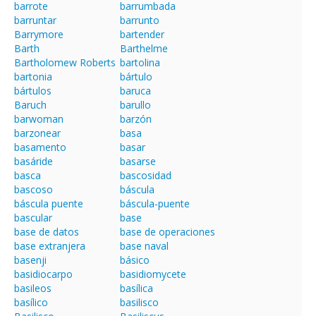
barrote
barrumbada
barruntar
barrunto
Barrymore
bartender
Barth
Barthelme
Bartholomew Roberts
bartolina
bartonia
bártulo
bártulos
baruca
Baruch
barullo
barwoman
barzón
barzonear
basa
basamento
basar
basáride
basarse
basca
bascosidad
bascoso
báscula
báscula puente
báscula-puente
bascular
base
base de datos
base de operaciones
base extranjera
base naval
basenji
básico
basidiocarpo
basidiomycete
basileos
basílica
basílico
basilisco