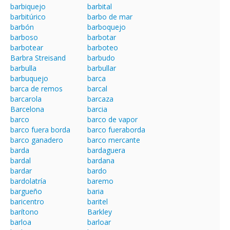
barbiquejo
barbital
barbitúrico
barbo de mar
barbón
barboquejo
barboso
barbotar
barbotear
barboteo
Barbra Streisand
barbudo
barbulla
barbullar
barbuquejo
barca
barca de remos
barcal
barcarola
barcaza
Barcelona
barcia
barco
barco de vapor
barco fuera borda
barco fueraborda
barco ganadero
barco mercante
barda
bardaguera
bardal
bardana
bardar
bardo
bardolatría
baremo
bargueño
baria
baricentro
baritel
barítono
Barkley
barloa
barloar