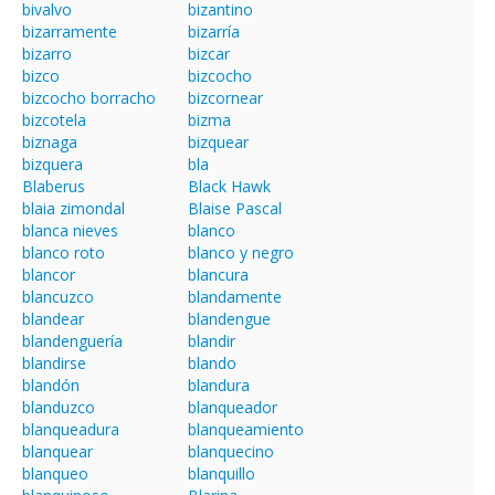
bivalvo
bizantino
bizarramente
bizarría
bizarro
bizcar
bizco
bizcocho
bizcocho borracho
bizcornear
bizcotela
bizma
biznaga
bizquear
bizquera
bla
Blaberus
Black Hawk
blaia zimondal
Blaise Pascal
blanca nieves
blanco
blanco roto
blanco y negro
blancor
blancura
blancuzco
blandamente
blandear
blandengue
blandenguería
blandir
blandirse
blando
blandón
blandura
blanduzco
blanqueador
blanqueadura
blanqueamiento
blanquear
blanquecino
blanqueo
blanquillo