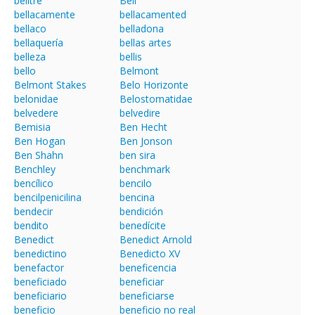
belitre
Bell
bellacamente
bellacamented
bellaco
belladona
bellaquería
bellas artes
belleza
bellis
bello
Belmont
Belmont Stakes
Belo Horizonte
belonidae
Belostomatidae
belvedere
belvedire
Bemisia
Ben Hecht
Ben Hogan
Ben Jonson
Ben Shahn
ben sira
Benchley
benchmark
bencílico
bencilo
bencilpenicilina
bencina
bendecir
bendición
bendito
benedícite
Benedict
Benedict Arnold
benedictino
Benedicto XV
benefactor
beneficencia
beneficiado
beneficiar
beneficiario
beneficiarse
beneficio
beneficio no real