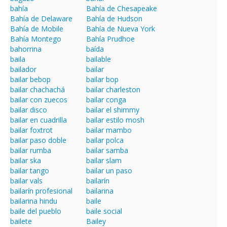
bahía
Bahía de Chesapeake
Bahía de Delaware
Bahía de Hudson
Bahía de Mobile
Bahía de Nueva York
Bahía Montego
Bahía Prudhoe
bahorrina
baída
baila
bailable
bailador
bailar
bailar bebop
bailar bop
bailar chachachá
bailar charleston
bailar con zuecos
bailar conga
bailar disco
bailar el shimmy
bailar en cuadrilla
bailar estilo mosh
bailar foxtrot
bailar mambo
bailar paso doble
bailar polca
bailar rumba
bailar samba
bailar ska
bailar slam
bailar tango
bailar un paso
bailar vals
bailarín
bailarín profesional
bailarina
bailarina hindu
baile
baile del pueblo
baile social
bailete
Bailey