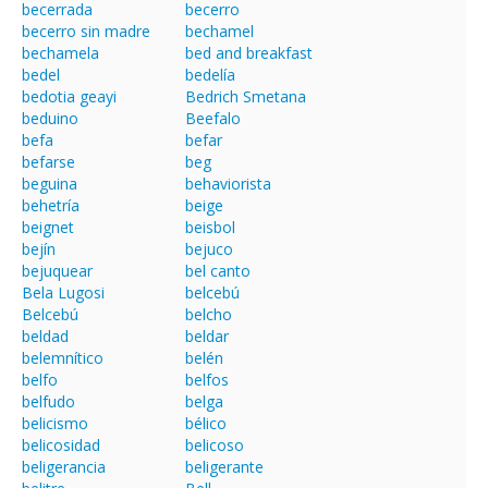
becerrada
becerro
becerro sin madre
bechamel
bechamela
bed and breakfast
bedel
bedelía
bedotia geayi
Bedrich Smetana
beduino
Beefalo
befa
befar
befarse
beg
beguina
behaviorista
behetría
beige
beignet
beisbol
bejín
bejuco
bejuquear
bel canto
Bela Lugosi
belcebú
Belcebú
belcho
beldad
beldar
belemnítico
belén
belfo
belfos
belfudo
belga
belicismo
bélico
belicosidad
belicoso
beligerancia
beligerante