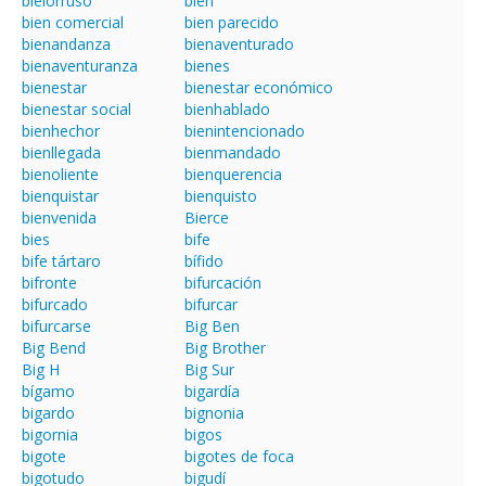
bielorruso
bien
bien comercial
bien parecido
bienandanza
bienaventurado
bienaventuranza
bienes
bienestar
bienestar económico
bienestar social
bienhablado
bienhechor
bienintencionado
bienllegada
bienmandado
bienoliente
bienquerencia
bienquistar
bienquisto
bienvenida
Bierce
bies
bife
bife tártaro
bífido
bifronte
bifurcación
bifurcado
bifurcar
bifurcarse
Big Ben
Big Bend
Big Brother
Big H
Big Sur
bígamo
bigardía
bigardo
bignonia
bigornia
bigos
bigote
bigotes de foca
bigotudo
bigudí