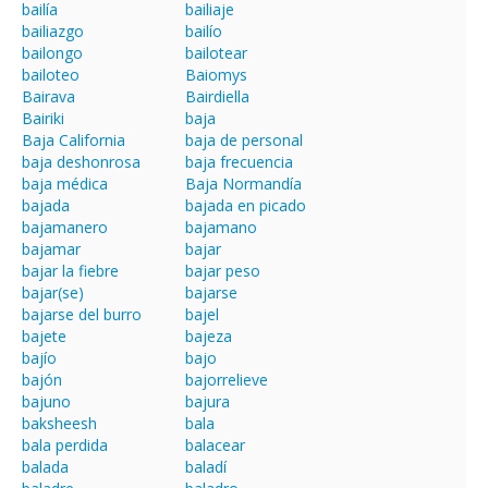
bailía
bailiaje
bailiazgo
bailío
bailongo
bailotear
bailoteo
Baiomys
Bairava
Bairdiella
Bairiki
baja
Baja California
baja de personal
baja deshonrosa
baja frecuencia
baja médica
Baja Normandía
bajada
bajada en picado
bajamanero
bajamano
bajamar
bajar
bajar la fiebre
bajar peso
bajar(se)
bajarse
bajarse del burro
bajel
bajete
bajeza
bajío
bajo
bajón
bajorrelieve
bajuno
bajura
baksheesh
bala
bala perdida
balacear
balada
baladí