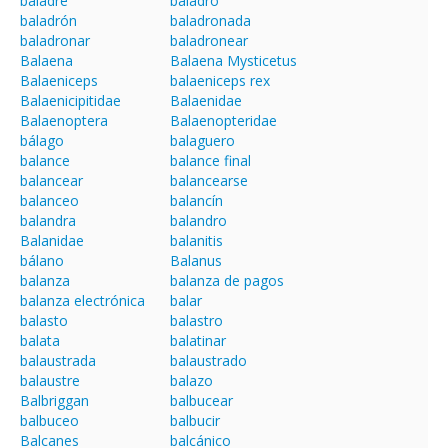
baladre
baladro
baladrón
baladronada
baladronar
baladronear
Balaena
Balaena Mysticetus
Balaeniceps
balaeniceps rex
Balaenicipitidae
Balaenidae
Balaenoptera
Balaenopteridae
bálago
balaguero
balance
balance final
balancear
balancearse
balanceo
balancín
balandra
balandro
Balanidae
balanitis
bálano
Balanus
balanza
balanza de pagos
balanza electrónica
balar
balasto
balastro
balata
balatinar
balaustrada
balaustrado
balaustre
balazo
Balbriggan
balbucear
balbuceo
balbucir
Balcanes
balcánico