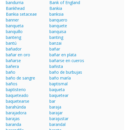
bandurria
Bank of England
Bankhead
Bankia
Bankia setaceae
banksia
banner
banquero
banqueta
banquete
banquillo
banquisa
banteng
banting
bantú
banzai
bañador
bañar
bañar en oro
bañar en plata
bañarse
bañarse en cueros
bañera
bañista
baño
baño de burbujas
baño de sangre
baño maría
baños
baptismal
baptisterio
baqueta
baqueteado
baquetear
baquetearse
bar
barahúnda
baraja
barajadora
barajar
barajas
barajustar
baranda
barandal