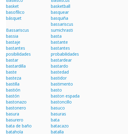
Basilisco
Basiliscus
basket
basketball
basofílico
basquear
básquet
basquiña
bassariscus
Bassariscus
sumichrasti
bassia
basta
bastaje
bastante
bastantes
bastantes
posibilidades
probabilidades
bastar
bastardear
bastardilla
bastardo
baste
bastedad
basteza
bastidor
bastilla
bastimento
bastión
basto
bastón
baston espada
bastonazo
bastoncillo
bastonero
basuco
basura
basuras
basurero
bata
bata de baño
batacazo
batahola
batalla