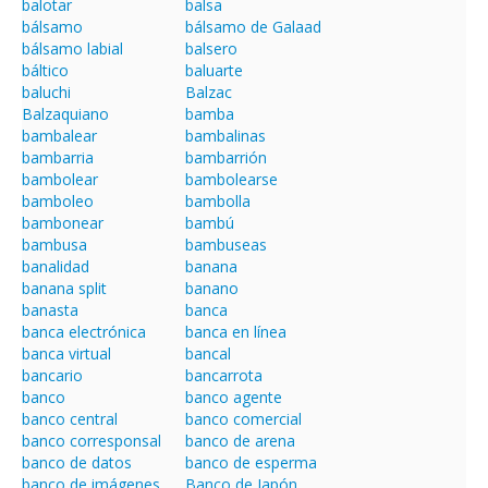
balotar
balsa
bálsamo
bálsamo de Galaad
bálsamo labial
balsero
báltico
baluarte
baluchi
Balzac
Balzaquiano
bamba
bambalear
bambalinas
bambarria
bambarrión
bambolear
bambolearse
bamboleo
bambolla
bambonear
bambú
bambusa
bambuseas
banalidad
banana
banana split
banano
banasta
banca
banca electrónica
banca en línea
banca virtual
bancal
bancario
bancarrota
banco
banco agente
banco central
banco comercial
banco corresponsal
banco de arena
banco de datos
banco de esperma
banco de imágenes
Banco de Japón