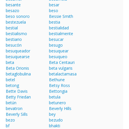
besante
besar
besazo
beso
beso sonoro
Bessie Smith
bestezuela
bestia
bestial
bestialidad
bestialismo
bestialmente
bestiario
besucar
besucón
besugo
besuqueador
besuquear
besuquearse
besuqueo
beta
Beta Centauri
Beta Orionis
beta vulgaris
betaglobulina
betalactamasa
betel
Bethune
betong
Betsy Ross
Bette Davis
Bettongia
Betty Friedan
betula
betún
betunero
bevatron
Beverly Hills
Beverly Sills
bey
bezo
bezudo
bf
bhakti