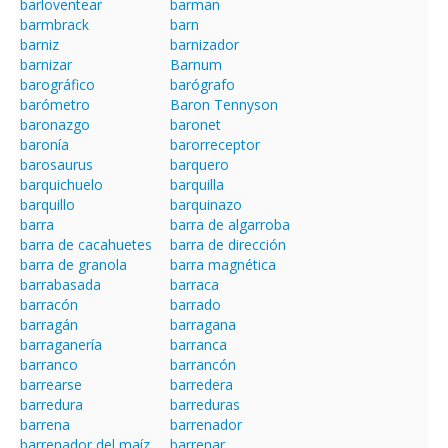
barloventear
barman
barmbrack
barn
barniz
barnizador
barnizar
Barnum
barográfico
barógrafo
barómetro
Baron Tennyson
baronazgo
baronet
baronía
barorreceptor
barosaurus
barquero
barquichuelo
barquilla
barquillo
barquinazo
barra
barra de algarroba
barra de cacahuetes
barra de dirección
barra de granola
barra magnética
barrabasada
barraca
barracón
barrado
barragán
barragana
barraganería
barranca
barranco
barrancón
barrearse
barredera
barredura
barreduras
barrena
barrenador
barrenador del maíz
barrenar