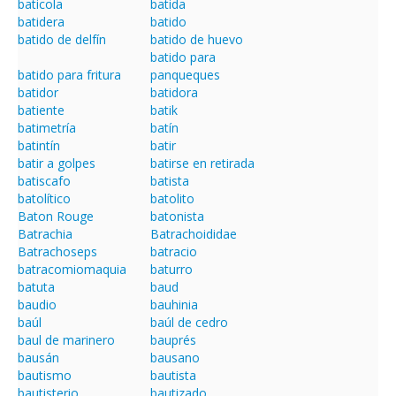
baticola
batida
batidera
batido
batido de delfín
batido de huevo
batido para
batido para fritura
panqueques
batidor
batidora
batiente
batik
batimetría
batín
batintín
batir
batir a golpes
batirse en retirada
batiscafo
batista
batolítico
batolito
Baton Rouge
batonista
Batrachia
Batrachoididae
Batrachoseps
batracio
batracomiomaquia
baturro
batuta
baud
baudio
bauhinia
baúl
baúl de cedro
baul de marinero
bauprés
bausán
bausano
bautismo
bautista
bautisterio
bautizado