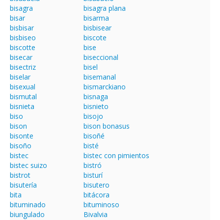
bisagra
bisagra plana
bisar
bisarma
bisbisar
bisbisear
bisbiseo
biscote
biscotte
bise
bisecar
biseccional
bisectriz
bisel
biselar
bisemanal
bisexual
bismarckiano
bismutal
bisnaga
bisnieta
bisnieto
biso
bisojo
bison
bison bonasus
bisonte
bisoñé
bisoño
bisté
bistec
bistec con pimientos
bistec suizo
bistró
bistrot
bisturí
bisutería
bisutero
bita
bitácora
bituminado
bituminoso
biungulado
Bivalvia