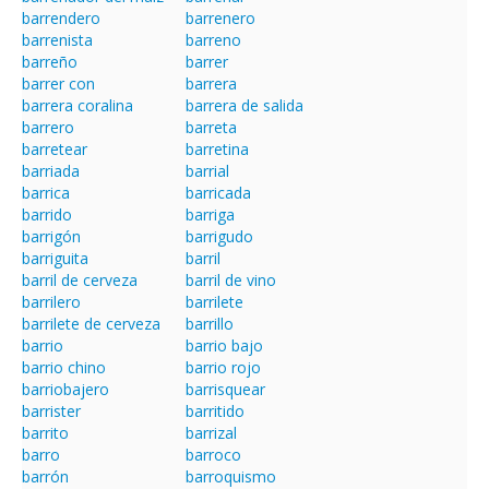
barrendero
barrenero
barrenista
barreno
barreño
barrer
barrer con
barrera
barrera coralina
barrera de salida
barrero
barreta
barretear
barretina
barriada
barrial
barrica
barricada
barrido
barriga
barrigón
barrigudo
barriguita
barril
barril de cerveza
barril de vino
barrilero
barrilete
barrilete de cerveza
barrillo
barrio
barrio bajo
barrio chino
barrio rojo
barriobajero
barrisquear
barrister
barritido
barrito
barrizal
barro
barroco
barrón
barroquismo