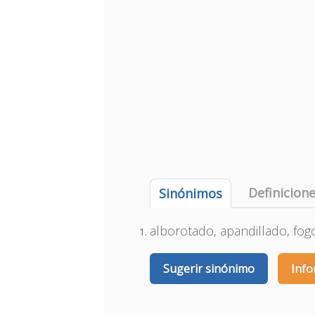
Definicion
Sinónimos
alborotado, apandillado, fo
Sugerir sinónimo
Info