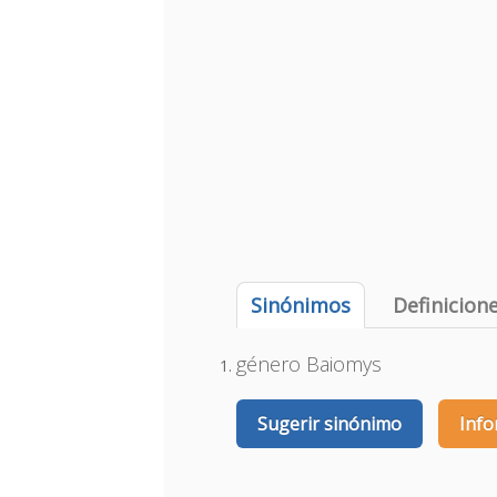
Sinónimos
Definicion
género Baiomys
Sugerir sinónimo
Info