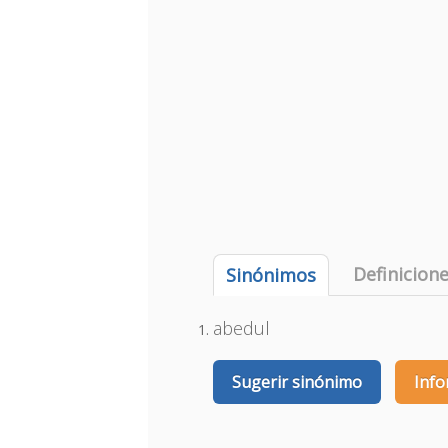
Definicion
Sinónimos
abedul
Sugerir sinónimo
Info