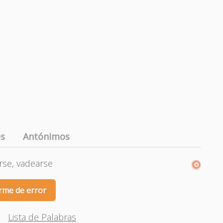
es
Antónimos
rse, vadearse
rme de error
Lista de Palabras