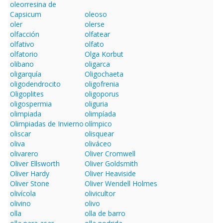
oleorresina de
Capsicum
oleoso
oler
olerse
olfacción
olfatear
olfativo
olfato
olfatorio
Olga Korbut
olibano
oligarca
oligarquía
Oligochaeta
oligodendrocito
oligofrenia
Oligoplites
oligoporus
oligospermia
oliguria
olimpiada
olimpíada
Olimpiadas de Invierno
olímpico
oliscar
olisquear
oliva
oliváceo
olivarero
Oliver Cromwell
Oliver Ellsworth
Oliver Goldsmith
Oliver Hardy
Oliver Heaviside
Oliver Stone
Oliver Wendell Holmes
olivícola
olivicultor
olivino
olivo
olla
olla de barro