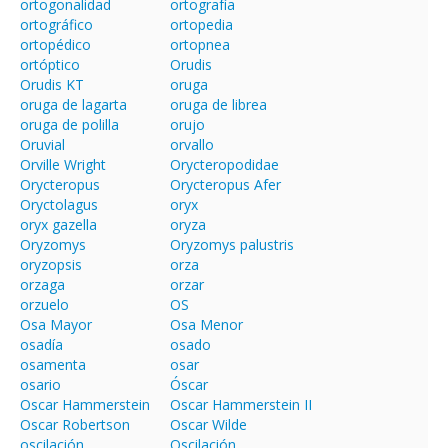
ortogonalidad
ortografía
ortográfico
ortopedia
ortopédico
ortopnea
ortóptico
Orudis
Orudis KT
oruga
oruga de lagarta
oruga de librea
oruga de polilla
orujo
Oruvial
orvallo
Orville Wright
Orycteropodidae
Orycteropus
Orycteropus Afer
Oryctolagus
oryx
oryx gazella
oryza
Oryzomys
Oryzomys palustris
oryzopsis
orza
orzaga
orzar
orzuelo
OS
Osa Mayor
Osa Menor
osadía
osado
osamenta
osar
osario
Óscar
Oscar Hammerstein
Oscar Hammerstein II
Oscar Robertson
Oscar Wilde
oscilación
Oscilación