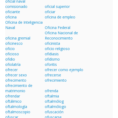
oficial naval
comisionado
oficial superior
oficiante
oficiar
oficina
oficina de empleo
Oficina de Inteligencia
Naval
Oficina Federal
Oficina Nacional de
oficina gremial
Reconocimiento
oficinesco
oficinista
oficio
oficio religioso
oficioso
ofidiasis
ofidio
ofidismo
ofiolatría
oforitis
ofrecer
ofrecer como ejemplo
ofrecer sexo
ofrecerse
ofrecimento
ofrecimiento
ofrecimiento de
matrimonio
ofrenda
ofrendar
oftalmia
oftálmico
oftalmólog
oftalmología
oftalmólogo
oftalmoscopio
ofuscación
ofuscar
ofuscarse