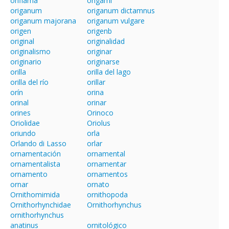
oriflama
origami
origanum
origanum dictamnus
origanum majorana
origanum vulgare
origen
origenb
original
originalidad
originalismo
originar
originario
originarse
orilla
orilla del lago
orilla del río
orillar
orín
orina
orinal
orinar
orines
Orinoco
Oriolidae
Oriolus
oriundo
orla
Orlando di Lasso
orlar
ornamentación
ornamental
ornamentalista
ornamentar
ornamento
ornamentos
ornar
ornato
Ornithomimida
ornithopoda
Ornithorhynchidae
Ornithorhynchus
ornithorhynchus
anatinus
ornitológico