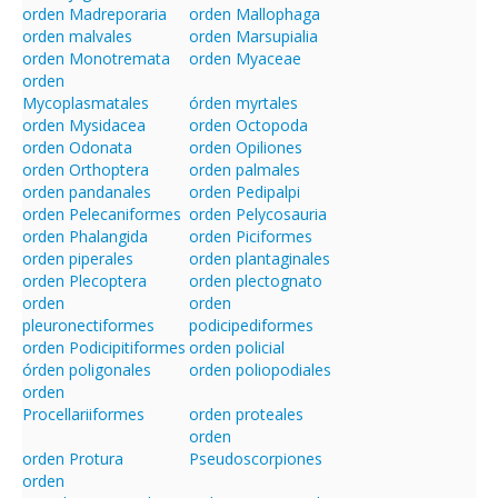
orden Madreporaria
orden Mallophaga
orden malvales
orden Marsupialia
orden Monotremata
orden Myaceae
orden
Mycoplasmatales
órden myrtales
orden Mysidacea
orden Octopoda
orden Odonata
orden Opiliones
orden Orthoptera
orden palmales
orden pandanales
orden Pedipalpi
orden Pelecaniformes
orden Pelycosauria
orden Phalangida
orden Piciformes
orden piperales
orden plantaginales
orden Plecoptera
orden plectognato
orden
orden
pleuronectiformes
podicipediformes
orden Podicipitiformes
orden policial
órden poligonales
orden poliopodiales
orden
Procellariiformes
orden proteales
orden
orden Protura
Pseudoscorpiones
orden