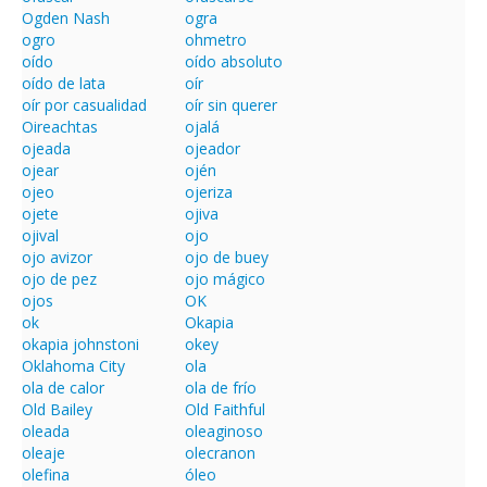
Ogden Nash
ogra
ogro
ohmetro
oído
oído absoluto
oído de lata
oír
oír por casualidad
oír sin querer
Oireachtas
ojalá
ojeada
ojeador
ojear
ojén
ojeo
ojeriza
ojete
ojiva
ojival
ojo
ojo avizor
ojo de buey
ojo de pez
ojo mágico
ojos
OK
ok
Okapia
okapia johnstoni
okey
Oklahoma City
ola
ola de calor
ola de frío
Old Bailey
Old Faithful
oleada
oleaginoso
oleaje
olecranon
olefina
óleo