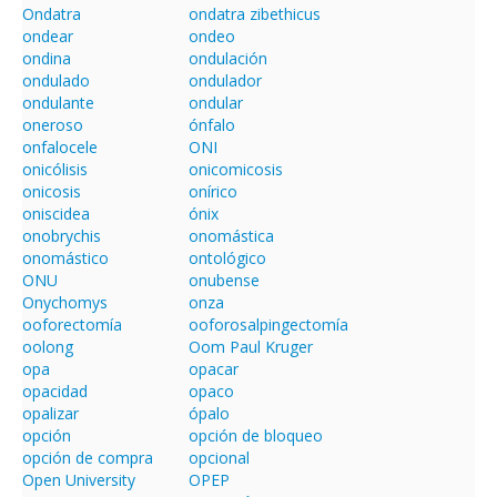
Ondatra
ondatra zibethicus
ondear
ondeo
ondina
ondulación
ondulado
ondulador
ondulante
ondular
oneroso
ónfalo
onfalocele
ONI
onicólisis
onicomicosis
onicosis
onírico
oniscidea
ónix
onobrychis
onomástica
onomástico
ontológico
ONU
onubense
Onychomys
onza
ooforectomía
ooforosalpingectomía
oolong
Oom Paul Kruger
opa
opacar
opacidad
opaco
opalizar
ópalo
opción
opción de bloqueo
opción de compra
opcional
Open University
OPEP