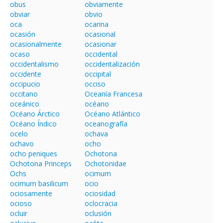
obus
obviamente
obviar
obvio
oca
ocarina
ocasión
ocasional
ocasionalmente
ocasionar
ocaso
occidental
occidentalismo
occidentalización
occidente
occipital
occipucio
occiso
occitano
Oceanía Francesa
oceánico
océano
Océano Árctico
Océano Atlántico
Océano Índico
oceanografía
ocelo
ochava
ochavo
ocho
ocho peniques
Ochotona
Ochotona Princeps
Ochotonidae
Ochs
ocimum
ocimum basilicum
ocio
ociosamente
ociosidad
ocioso
oclocracia
ocluir
oclusión