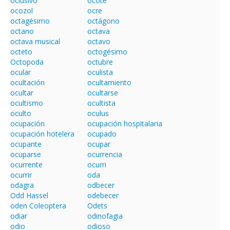
oclusivo
ocóte
ocozol
ocre
octagésimo
octágono
octano
octava
octava musical
octavo
octeto
octogésimo
Octopoda
octubre
ocular
oculista
ocultación
ocultamiento
ocultar
ocultarse
ocultismo
ocultista
oculto
oculus
ocupación
ocupación hospitalaria
ocupación hotelera
ocupado
ocupante
ocupar
ocuparse
ocurrencia
ocurrente
ocurri
ocurrir
oda
odagra
odbecer
Odd Hassel
odebecer
oden Coleoptera
Odets
odiar
odinofagia
odio
odioso