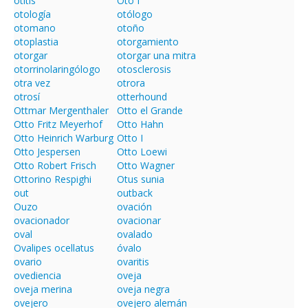
otitis
Oto I
otología
otólogo
otomano
otoño
otoplastia
otorgamiento
otorgar
otorgar una mitra
otorrinolaringólogo
otosclerosis
otra vez
otrora
otrosí
otterhound
Ottmar Mergenthaler
Otto el Grande
Otto Fritz Meyerhof
Otto Hahn
Otto Heinrich Warburg
Otto I
Otto Jespersen
Otto Loewi
Otto Robert Frisch
Otto Wagner
Ottorino Respighi
Otus sunia
out
outback
Ouzo
ovación
ovacionador
ovacionar
oval
ovalado
Ovalipes ocellatus
óvalo
ovario
ovaritis
ovediencia
oveja
oveja merina
oveja negra
ovejero
ovejero alemán