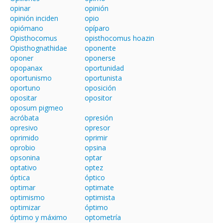
opinar
opinión
opinión inciden
opio
opiómano
opíparo
Opisthocomus
opisthocomus hoazin
Opisthognathidae
oponente
oponer
oponerse
opopanax
oportunidad
oportunismo
oportunista
oportuno
oposición
opositar
opositor
oposum pigmeo
acróbata
opresión
opresivo
opresor
oprimido
oprimir
oprobio
opsina
opsonina
optar
optativo
optez
óptica
óptico
optimar
optimate
optimismo
optimista
optimizar
óptimo
óptimo y máximo
optometría