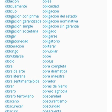
oblación
oblea
oblicuamente
oblicuidad
oblicuo
obligación
obligación con prima
obligación del estado
obligación garantizada
obligación nominativa
obligación simple
obligación sin garantía
obligación societaria
obligado
obligar
obligarse
obligatoriedad
obligatorio
obliteración
obliterar
oblongo
obnubilar
obnubilarse
oboe
óbolo
obolus
obra
obra completa
obra de arte
obra dramática
obra literaria
obra maestra
obra sentimentaloide
obrador
obrar
obras de hierro
obrero
obrero agrícola
obrero ferroviario
obscenidad
obsceno
obscurantismo
obscurecer
obscuridad
obscuro
obsecuente