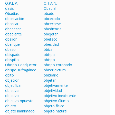
O.P.E.P.
O.T.A.N.
oasis
Obadíah
Obadias
obado
obcecación
obcecado
obcecar
obcecarse
obedecer
obediencia
obediente
obejetar
obelión
obelisco
obenque
obesidad
obeso
óbice
obispado
obispal
obispillo
obispo
Obispo Coadjuctor
obispo coronado
obispo sufragáneo
obiter dictum
óbito
obituario
objeción
objetar
objetificar
objetivamente
objetivar
objetividad
objetivo
objetivo inexistente
objetivo opuesto
objetivo último
objeto
objeto físico
objeto inanimado
objeto natural