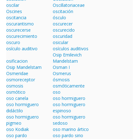
oscilar
Oscillatoriaceae
Oscines
oscitación
oscitancia
ósculo
oscurantismo
oscurecer
oscurecerse
oscurecido
oscurecimiento
oscuridad
oscuro
osicular
osículo auditivo
osículos auditivos
Osip Emilevich
osificacion
Mandelstam
Osip Mandelstam
Osman I
Osmeridae
Osmerus
osmoreceptor
ósmosis
osmosis
osmóticamente
osmótico
oso
oso canela
oso hormiguero
oso hormiguero
oso hormiguero
didáctilo
espinoso
oso hormiguero
oso hormiguero
pigmeo
sedoso
oso Kodiak
oso marino ártico
oso pardo
oso pardo sirio