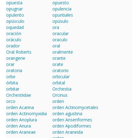
opuesta
opuesto
opugnar
opulencia
opulento
opuntiales
opúsculo
opúsulo
oquedad
ora
oración
oracular
oráculo
oraculo
orador
oral
Oral Roberts
oralmente
orangerie
orante
orar
orate
oratoria
oratorio
orbe
orbicular
órbita
orbital
orbitar
Orchestia
Orchestiidae
Orcinus
orco
orden
orden Acarina
orden Actinomycetales
orden Actinomyxidia
orden agustina
orden Anoplura
orden Anseriformes
orden Anura
orden Apodiformes
orden Araneae
orden Araneida