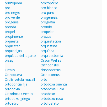
ornitopoda
ornitóptero
oro
oro blanco
oro negro
oro puro
oro verde
orogénesis
orogenia
orografía
oronda
orondo
oropel
oropelar
oropimente
orozuz
orquesta
orquestación
orquestar
orquestina
orquidalgia
orquídea
orquídea del lagarto
orquidectomia
orsay
Orson Welles
Orthopristis
Ortalis
chrysopterus
Orthoptera
Orthotomus
Ortilis vetula macalli
orto
ortodoncia fija
ortodoxa oriental
ortodoxia
ortodoxia judía
Ortodoxia Oriental
ortodoxo
ortodoxo griego
ortodoxo ruso
ortoedro
ortofosfato