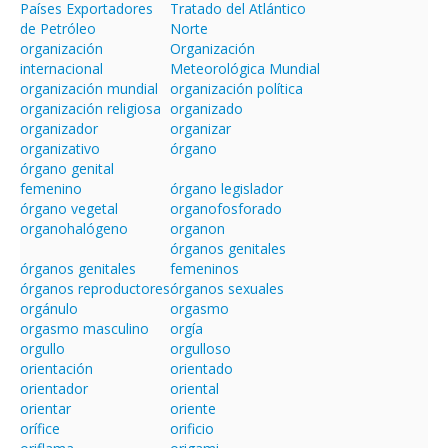
Países Exportadores
Tratado del Atlántico
de Petróleo
Norte
organización
Organización
internacional
Meteorológica Mundial
organización mundial
organización política
organización religiosa
organizado
organizador
organizar
organizativo
órgano
órgano genital
femenino
órgano legislador
órgano vegetal
organofosforado
organohalógeno
organon
órganos genitales
órganos genitales
femeninos
órganos reproductores
órganos sexuales
orgánulo
orgasmo
orgasmo masculino
orgía
orgullo
orgulloso
orientación
orientado
orientador
oriental
orientar
oriente
orífice
orificio