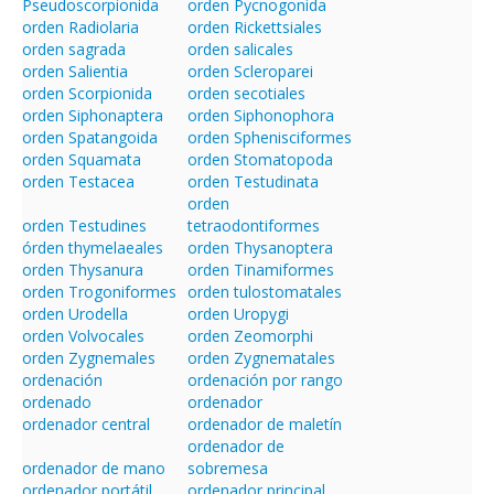
Pseudoscorpionida
orden Pycnogonida
orden Radiolaria
orden Rickettsiales
orden sagrada
orden salicales
orden Salientia
orden Scleroparei
orden Scorpionida
orden secotiales
orden Siphonaptera
orden Siphonophora
orden Spatangoida
orden Sphenisciformes
orden Squamata
orden Stomatopoda
orden Testacea
orden Testudinata
orden
orden Testudines
tetraodontiformes
órden thymelaeales
orden Thysanoptera
orden Thysanura
orden Tinamiformes
orden Trogoniformes
orden tulostomatales
orden Urodella
orden Uropygi
orden Volvocales
orden Zeomorphi
orden Zygnemales
orden Zygnematales
ordenación
ordenación por rango
ordenado
ordenador
ordenador central
ordenador de maletín
ordenador de
ordenador de mano
sobremesa
ordenador portátil
ordenador principal