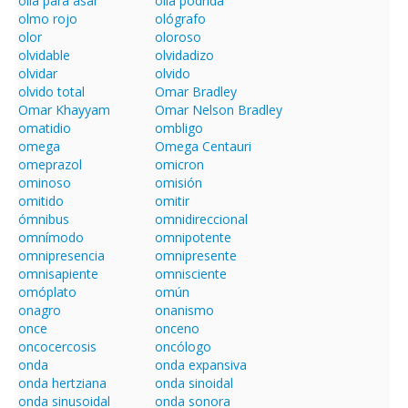
olla para asar
olla podrida
olmo rojo
ológrafo
olor
oloroso
olvidable
olvidadizo
olvidar
olvido
olvido total
Omar Bradley
Omar Khayyam
Omar Nelson Bradley
omatidio
ombligo
omega
Omega Centauri
omeprazol
omicron
ominoso
omisión
omitido
omitir
ómnibus
omnidireccional
omnímodo
omnipotente
omnipresencia
omnipresente
omnisapiente
omnisciente
omóplato
omún
onagro
onanismo
once
onceno
oncocercosis
oncólogo
onda
onda expansiva
onda hertziana
onda sinoidal
onda sinusoidal
onda sonora