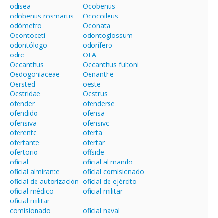
odisea
Odobenus
odobenus rosmarus
Odocoileus
odómetro
Odonata
Odontoceti
odontoglossum
odontólogo
odorífero
odre
OEA
Oecanthus
Oecanthus fultoni
Oedogoniaceae
Oenanthe
Oersted
oeste
Oestridae
Oestrus
ofender
ofenderse
ofendido
ofensa
ofensiva
ofensivo
oferente
oferta
ofertante
ofertar
ofertorio
offside
oficial
oficial al mando
oficial almirante
oficial comisionado
oficial de autorización
oficial de ejército
oficial médico
oficial militar
oficial militar
comisionado
oficial naval