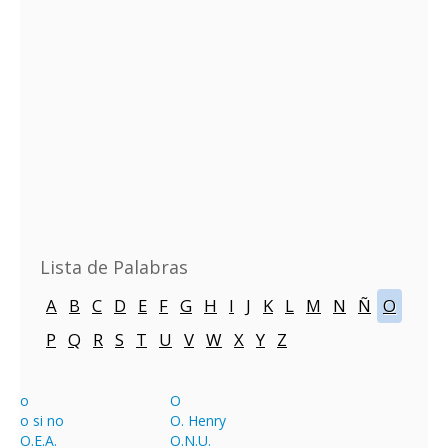
Lista de Palabras
A
B
C
D
E
F
G
H
I
J
K
L
M
N
Ñ
O
P
Q
R
S
T
U
V
W
X
Y
Z
o
O
o si no
O. Henry
O.E.A.
O.N.U.