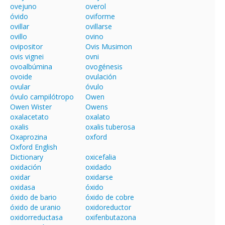
ovejuno
overol
óvido
oviforme
ovillar
ovillarse
ovillo
ovino
ovipositor
Ovis Musimon
ovis vignei
ovni
ovoalbúmina
ovogénesis
ovoide
ovulación
ovular
óvulo
óvulo campilótropo
Owen
Owen Wister
Owens
oxalacetato
oxalato
oxalis
oxalis tuberosa
Oxaprozina
oxford
Oxford English
Dictionary
oxicefalia
oxidación
oxidado
oxidar
oxidarse
oxidasa
óxido
óxido de bario
óxido de cobre
óxido de uranio
oxidoreductor
oxidorreductasa
oxifenbutazona