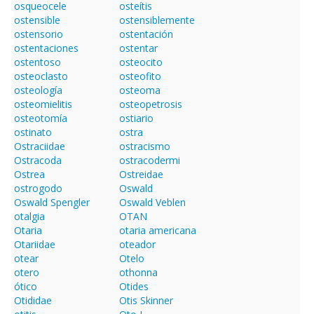
osqueocele
osteítis
ostensible
ostensiblemente
ostensorio
ostentación
ostentaciones
ostentar
ostentoso
osteocito
osteoclasto
osteofito
osteología
osteoma
osteomielitis
osteopetrosis
osteotomía
ostiario
ostinato
ostra
Ostraciidae
ostracismo
Ostracoda
ostracodermi
Ostrea
Ostreidae
ostrogodo
Oswald
Oswald Spengler
Oswald Veblen
otalgia
OTAN
Otaria
otaria americana
Otariidae
oteador
otear
Otelo
otero
othonna
ótico
Otides
Otididae
Otis Skinner