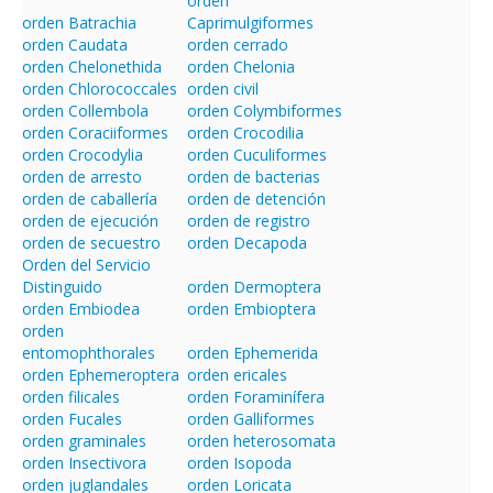
orden
orden Batrachia
Caprimulgiformes
orden Caudata
orden cerrado
orden Chelonethida
orden Chelonia
orden Chlorococcales
orden civil
orden Collembola
orden Colymbiformes
orden Coraciiformes
orden Crocodilia
orden Crocodylia
orden Cuculiformes
orden de arresto
orden de bacterias
orden de caballería
orden de detención
orden de ejecución
orden de registro
orden de secuestro
orden Decapoda
Orden del Servicio
Distinguido
orden Dermoptera
orden Embiodea
orden Embioptera
orden
entomophthorales
orden Ephemerida
orden Ephemeroptera
orden ericales
orden filicales
orden Foraminífera
orden Fucales
orden Galliformes
orden graminales
orden heterosomata
orden Insectivora
orden Isopoda
orden juglandales
orden Loricata