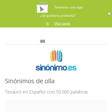
Tenemos una app
¿te gustaría probarla?
Sí
Más tarde
Sinónimos de olla
Tesauro en Español con 50.000 palabras