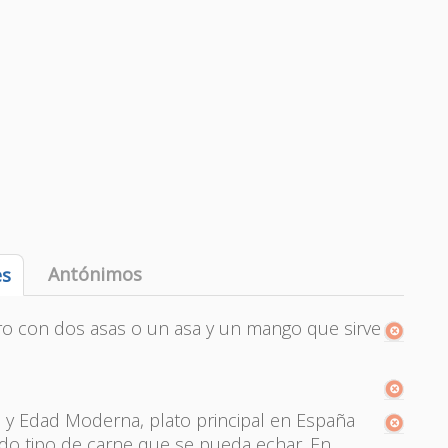
Antónimos
es
rro con dos asas o un asa y un mango que sirve
a y Edad Moderna, plato principal en España
odo tipo de carne que se pueda echar. En