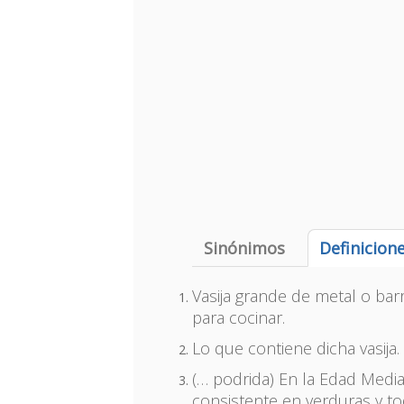
Sinónimos
Definicion
Vasija grande de metal o ba
para cocinar.
Lo que contiene dicha vasija.
(… podrida) En la Edad Medi
consistente en verduras y t