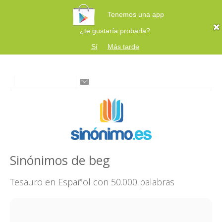
Tenemos una app
¿te gustaría probarla?
Sí
Más tarde
Sinónimos de beg
Tesauro en Español con 50.000 palabras