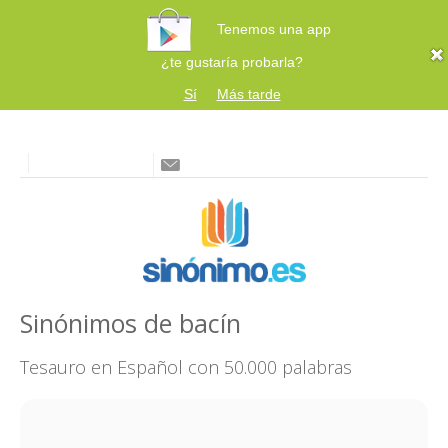
Tenemos una app
¿te gustaría probarla?
Sí
Más tarde
Sinónimos de bacín
Tesauro en Español con 50.000 palabras