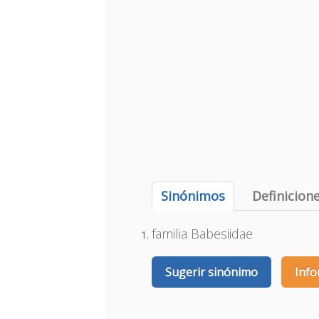
Sinónimos
Definicion
familia Babesiidae
Sugerir sinónimo
Info