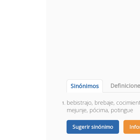
Definicion
Sinónimos
bebistrajo, brebaje, cocimien
mejunje, pócima, potingue
Sugerir sinónimo
Info