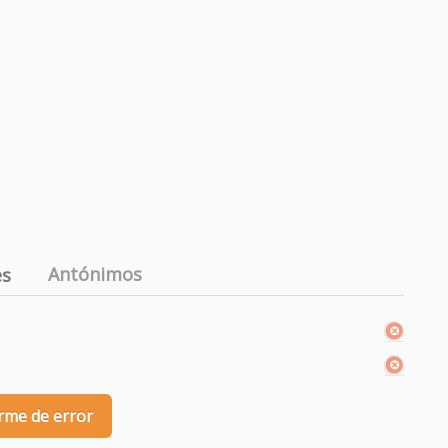
Antónimos
es
rme de error