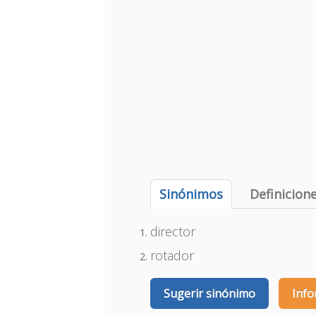
Sinónimos
Definicion
director
rotador
Sugerir sinónimo
Info