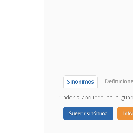
Definicion
Sinónimos
adonis, apolíneo, bello, gu
Sugerir sinónimo
Info