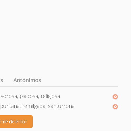
es
Antónimos
rvorosa, piadosa, religiosa
, puritana, remilgada, santurrona
rme de error