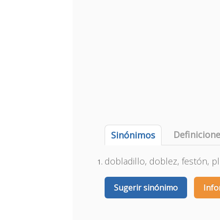
Definicion
Sinónimos
dobladillo, doblez, festón, p
Sugerir sinónimo
Info