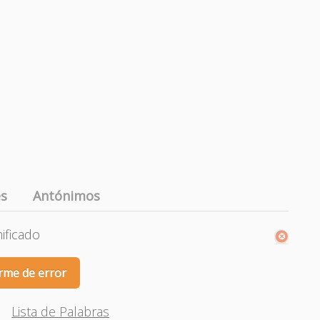
es
Antónimos
mificado
rme de error
Lista de Palabras