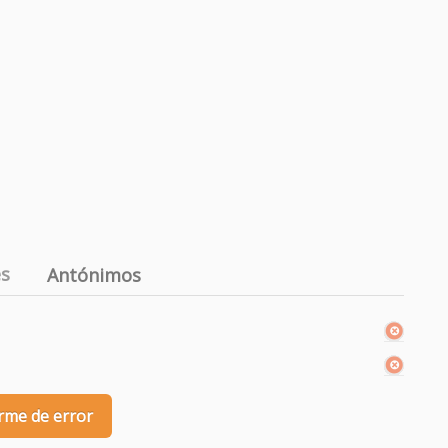
es
Antónimos
rme de error