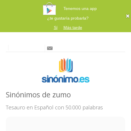
Tenemos una app
¿te gustaría probarla?
Sí
Más tarde
Sinónimos de zumo
Tesauro en Español con 50.000 palabras