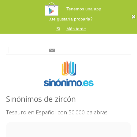
Tenemos una app
¿te gustaría probarla?
Sí
Más tarde
Sinónimos de zircón
Tesauro en Español con 50.000 palabras