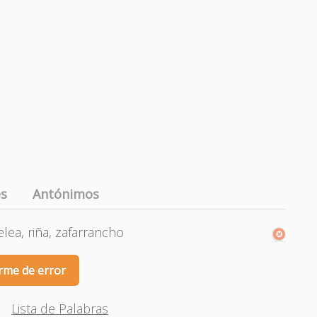
es
Antónimos
elea, riña, zafarrancho
rme de error
Lista de Palabras