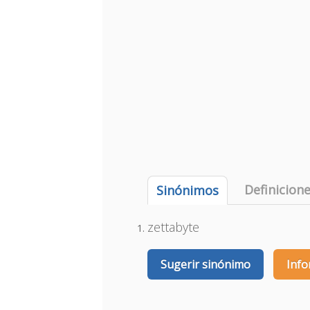
Definicion
Sinónimos
zettabyte
Sugerir sinónimo
Info