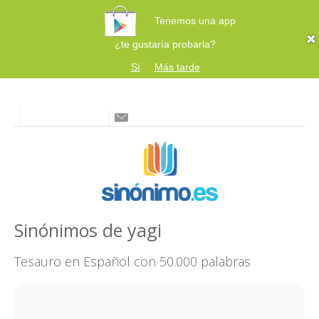
Tenemos una app
¿te gustaría probarla?
Sí
Más tarde
Sinónimos de yagi
Tesauro en Español con 50.000 palabras