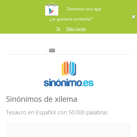
Tenemos una app
¿te gustaría probarla?
Sí
Más tarde
Sinónimos de xilema
Tesauro en Español con 50.000 palabras