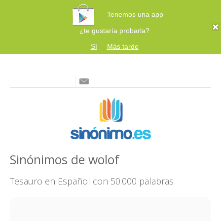
Tenemos una app
¿te gustaría probarla?
Sí
Más tarde
Sinónimos de wolof
Tesauro en Español con 50.000 palabras