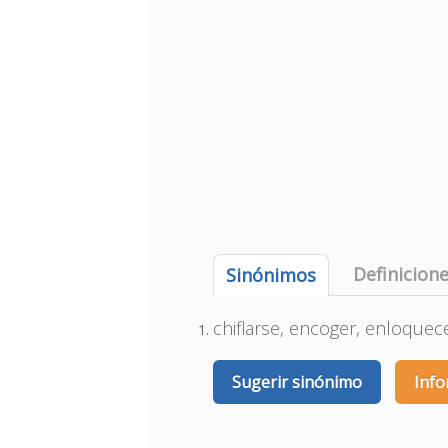
Definicion
Sinónimos
chiflarse, encoger, enloquecer
Sugerir sinónimo
Info