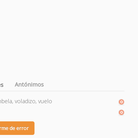
Antónimos
es
umbela, voladizo, vuelo
rme de error