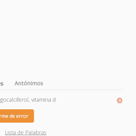
Antónimos
es
ergocalciferol, vitamina d
rme de error
Lista de Palabras