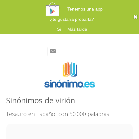
Tenemos una app
¿te gustaría probarla?
Sí
Más tarde
Sinónimos de virión
Tesauro en Español con 50.000 palabras