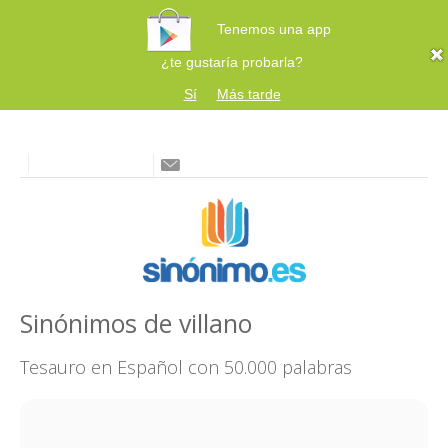
Tenemos una app
¿te gustaría probarla?
Sí
Más tarde
Sinónimos de villano
Tesauro en Español con 50.000 palabras