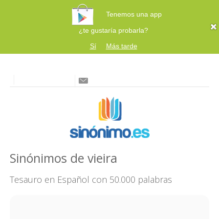
Tenemos una app
¿te gustaría probarla?
Sí
Más tarde
Sinónimos de vieira
Tesauro en Español con 50.000 palabras