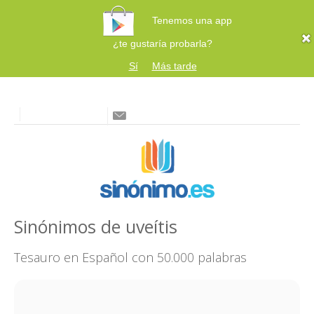
Tenemos una app
¿te gustaría probarla?
Sí
Más tarde
Sinónimos de uveítis
Tesauro en Español con 50.000 palabras