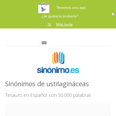
Tenemos una app
¿te gustaría probarla?
Sí
Más tarde
Sinónimos de ustilagináceas
Tesauro en Español con 50.000 palabras