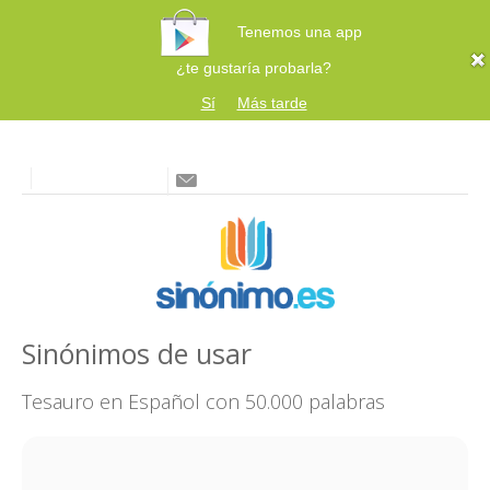
Tenemos una app
¿te gustaría probarla?
Sí
Más tarde
Sinónimos de usar
Tesauro en Español con 50.000 palabras