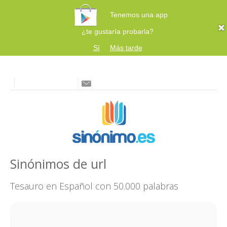
Tenemos una app
¿te gustaría probarla?
Sí
Más tarde
Sinónimos de url
Tesauro en Español con 50.000 palabras