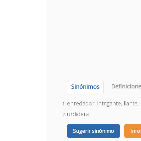
Definicion
Sinónimos
enredador, intrigante, liante
urdidera
Sugerir sinónimo
Info