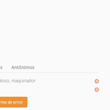
es
Antónimos
, lioso, maquinador
rme de error