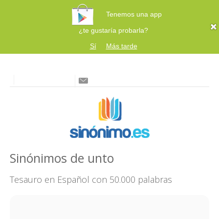
Tenemos una app
¿te gustaría probarla?
Sí
Más tarde
Sinónimos de unto
Tesauro en Español con 50.000 palabras