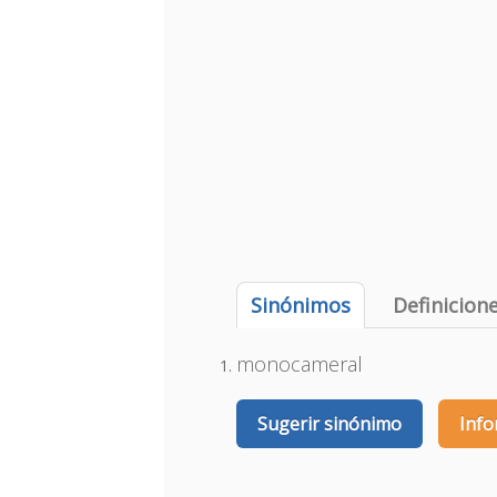
Sinónimos
Definicion
monocameral
Sugerir sinónimo
Info