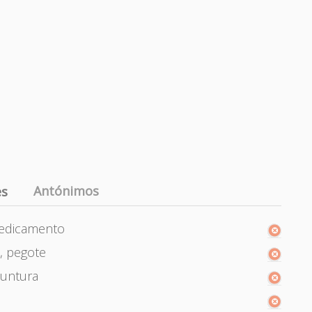
Antónimos
es
 medicamento
, pegote
 untura