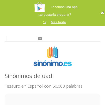
Tenemos una app
¿te gustaría probarla?
Sí
Más tarde
Sinónimos de uadi
Tesauro en Español con 50.000 palabras