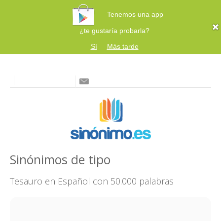
Tenemos una app
¿te gustaría probarla?
Sí
Más tarde
Sinónimos de tipo
Tesauro en Español con 50.000 palabras