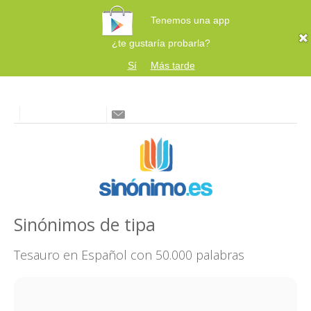
Tenemos una app
¿te gustaría probarla?
Sí
Más tarde
Sinónimos de tipa
Tesauro en Español con 50.000 palabras