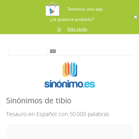
Tenemos una app
¿te gustaría probarla?
Sí
Más tarde
Sinónimos de tibio
Tesauro en Español con 50.000 palabras