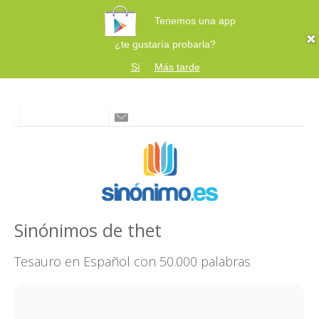
Tenemos una app
¿te gustaría probarla?
Sí
Más tarde
Sinónimos de thet
Tesauro en Español con 50.000 palabras