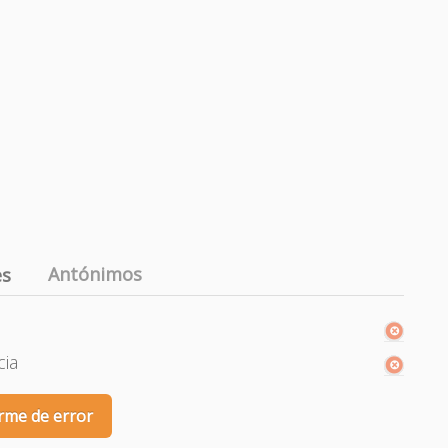
Antónimos
es
cia
rme de error