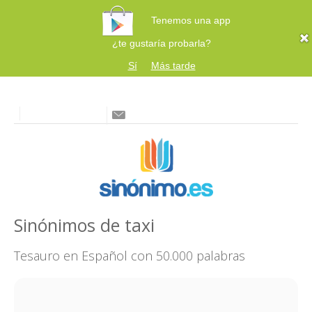
Tenemos una app
¿te gustaría probarla?
Sí
Más tarde
Sinónimos de taxi
Tesauro en Español con 50.000 palabras