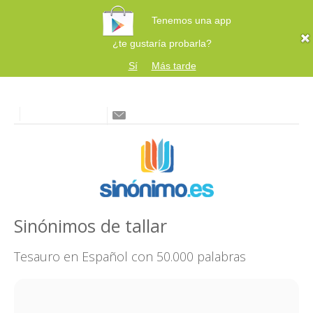
Tenemos una app
¿te gustaría probarla?
Sí
Más tarde
Sinónimos de tallar
Tesauro en Español con 50.000 palabras