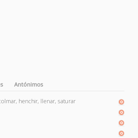
es
Antónimos
 colmar, henchir, llenar, saturar