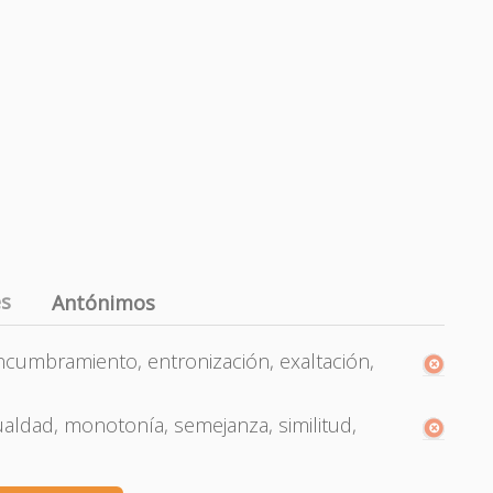
es
Antónimos
ncumbramiento, entronización, exaltación,
ualdad, monotonía, semejanza, similitud,