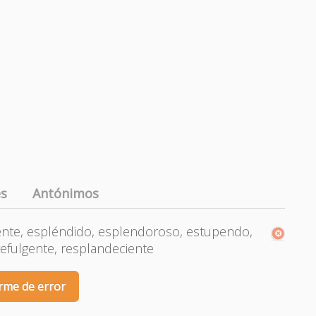
es
Antónimos
dente, espléndido, esplendoroso, estupendo,
 refulgente, resplandeciente
rme de error